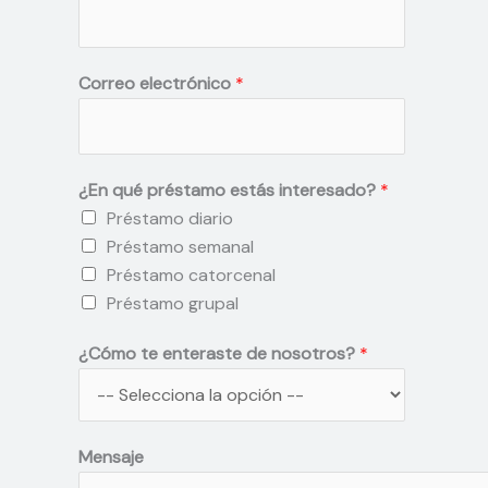
m
b
l
r
l
Correo electrónico
*
e
i
s
¿En qué préstamo estás interesado?
*
Préstamo diario
Préstamo semanal
Préstamo catorcenal
Préstamo grupal
¿Cómo te enteraste de nosotros?
*
d
Mensaje
e