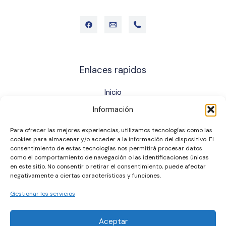
Enlaces rapidos
Inicio
Quienes somos
Información
Servicios
Ser socio
Para ofrecer las mejores experiencias, utilizamos tecnologías como las
cookies para almacenar y/o acceder a la información del dispositivo. El
Contáctanos
consentimiento de estas tecnologías nos permitirá procesar datos
Nuestros servicios
como el comportamiento de navegación o las identificaciones únicas
en este sitio. No consentir o retirar el consentimiento, puede afectar
negativamente a ciertas características y funciones.
Préstamos
Cuentas de ahorro
Gestionar los servicios
Depósitos a plazo fijo
Aceptar