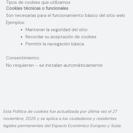
Tipos de cookies que utilizamos
Cookies técnicas o funcionales
Son necesarias para el funcionamiento básico del sitio web
Ejemplos:
Mantener la seguridad del sitio
Recordar su aceptación de cookies
Permitir la navegación básica
Consentimiento:
No requieren – se instalan automáticamente
Consent
Consent
Consent
Consent
Consent
Consent
Consent
Políticas
Estadíst
Marketi
Esta Política de cookies fue actualizada por última vez el 27
to
to
to
to
to
to
to
de
noviembre, 2025 y se aplica a los ciudadanos y residentes
service
service
service
service
service
service
service
cookies
legales permanentes del Espacio Económico Europeo y Suiza.
complianz
wordpress
google-
elementor
google-
litespeed
miscelánea